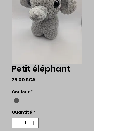
Petit éléphant
Prix
25,00 $CA
Couleur
*
Quantité
*