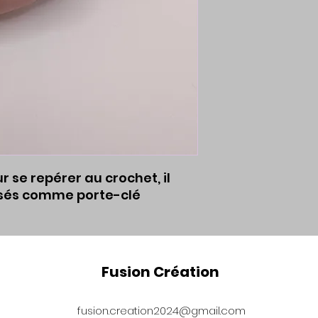
 se repérer au crochet, il
lisés comme porte-clé
Fusion Création
fusion.creation2024@gmail.com