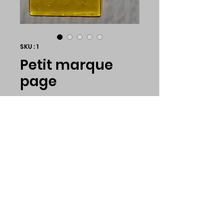
SKU : 1
Petit marque
page
Prix
5,00 $CA
Couleur
*
Quantité
*
Ajouter au panier