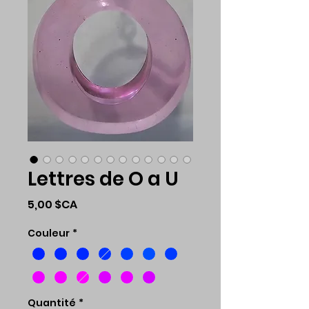
Lettres de O a U
Prix
5,00 $CA
Couleur
*
Quantité
*