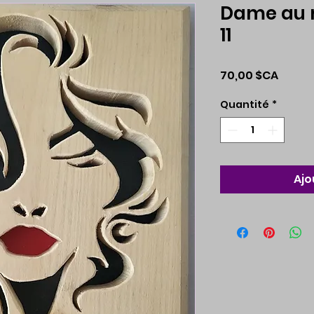
Dame au r
11
Prix
70,00 $CA
Quantité
*
Ajo