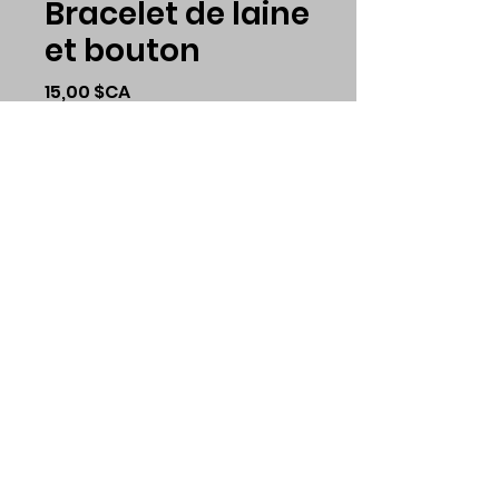
Bracelet de laine
et bouton
Prix
15,00 $CA
Couleur
*
Quantité
*
Ajouter au panier
Bracelet fait a la
main en laine et de
bouton de 8''